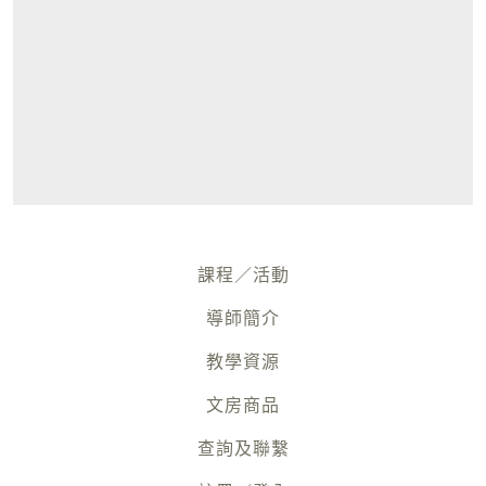
variants.
The
options
may
be
chosen
on
the
product
課程／活動
page
導師簡介
教學資源
文房商品
查詢及聯繫