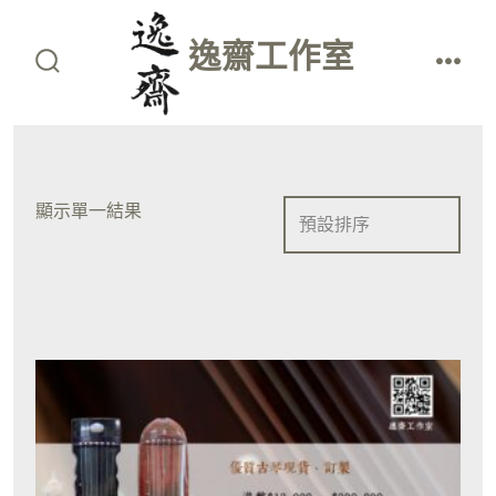
Skip
to
逸齋工作室
content
search
men
toggle
顯示單一結果