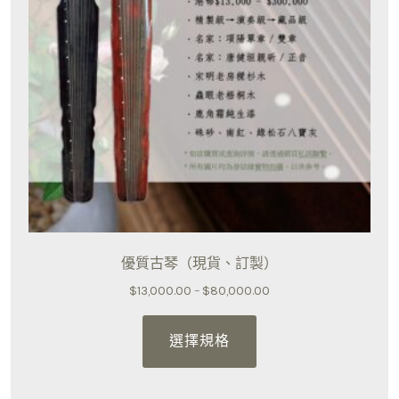
優質古琴（現貨、訂製）
Price
$
13,000.00
–
$
80,000.00
This
range:
$13,000.00
product
選擇規格
through
has
$80,000.00
multiple