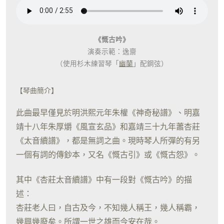
《慨古吟》
演奏示範：逸齋
（使用杉木練習琴「
幽蘭
」配鋼弦）
【琴曲簡介】
此曲最早僅見於明洪熙元年朱權《神奇秘譜》、明嘉
靖十八年朱厚爝《風宣玄品》和嘉靖三十九年蕭杏莊
《太音續譜》，都是無詞之曲。現時琴人所彈的有另
一個有詞的傳鈔本，又名《慨古引》或《慨古怨》。
其中《杏莊太音續譜》中有一段對《慨古吟》的描
述：
杏莊老人曰，自古及今，不知幾人稱王，幾人稱霸，
幾興幾廢矣。所謂一世之雄而今安在哉。