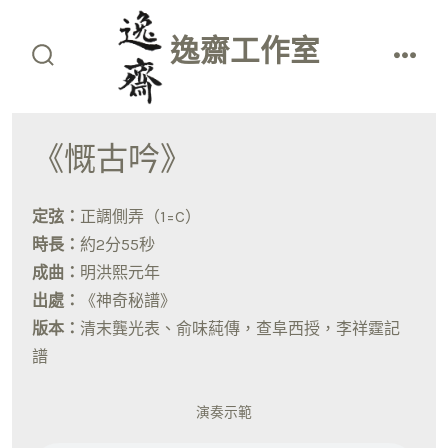
Skip
to
逸齋工作室
content
search
men
toggle
《慨古吟》
定弦：
正調側弄（1=C）
時長：
約2分55秒
成曲：
明洪熙元年
出處：
《神奇秘譜》
版本：
清末龔光表、俞味蒓傳，查阜西授，李祥霆記
譜
演奏示範